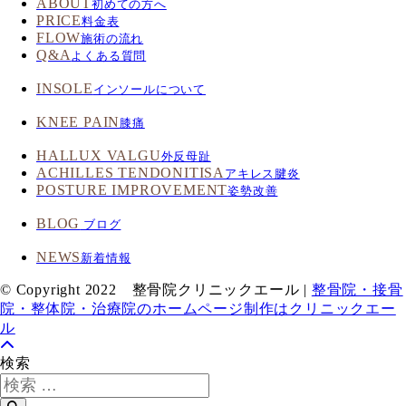
ABOUT
初めての方へ
PRICE
料金表
FLOW
施術の流れ
Q&A
よくある質問
INSOLE
インソールについて
KNEE PAIN
膝痛
HALLUX VALGU
外反母趾
ACHILLES TENDONITISA
アキレス腱炎
POSTURE IMPROVEMENT
姿勢改善
BLOG
ブログ
NEWS
新着情報
© Copyright 2022 整骨院クリニックエール |
整骨院・接骨
院・整体院・治療院のホームページ制作はクリニックエー
ル
検索