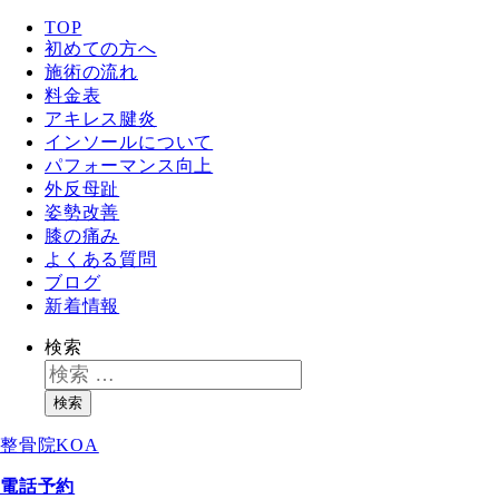
TOP
初めての方へ
施術の流れ
料金表
アキレス腱炎
インソールについて
パフォーマンス向上
外反母趾
姿勢改善
膝の痛み
よくある質問
ブログ
新着情報
検索
検索
整骨院KOA
電話予約