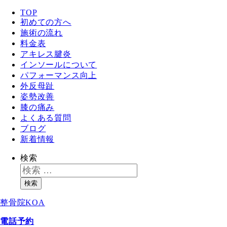
TOP
初めての方へ
施術の流れ
料金表
アキレス腱炎
インソールについて
パフォーマンス向上
外反母趾
姿勢改善
膝の痛み
よくある質問
ブログ
新着情報
検索
検索
整骨院KOA
電話予約