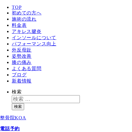
TOP
初めての方へ
施術の流れ
料金表
アキレス腱炎
インソールについて
パフォーマンス向上
外反母趾
姿勢改善
膝の痛み
よくある質問
ブログ
新着情報
検索
検索
整骨院KOA
電話予約